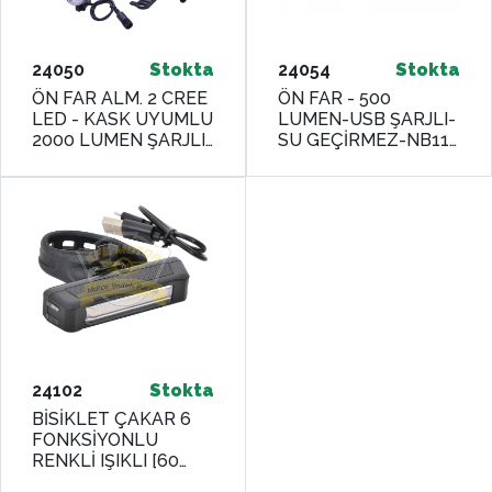
24050
Stokta
24054
Stokta
ÖN FAR ALM. 2 CREE
ÖN FAR - 500
LED - KASK UYUMLU
LUMEN-USB ŞARJLI-
2000 LUMEN ŞARJLI-
SU GEÇİRMEZ-NB11-
NB34-00 UGOE
06 UGOE
24102
Stokta
BİSİKLET ÇAKAR 6
FONKSİYONLU
RENKLİ IŞIKLI [60
LUMEN - USB