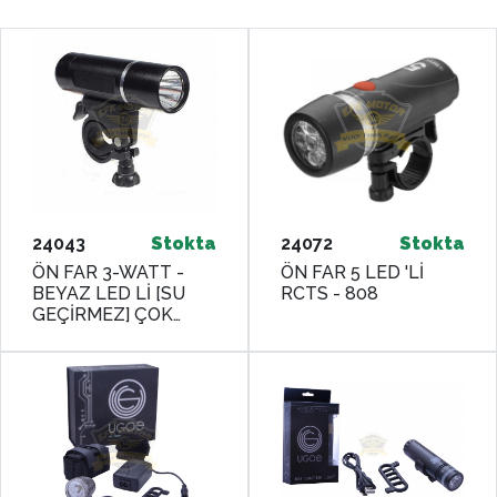
24043
Stokta
24072
Stokta
ÖN FAR 3-WATT -
ÖN FAR 5 LED 'Lİ
BEYAZ LED Lİ [SU
RCTS - 808
GEÇİRMEZ] ÇOK
FONKSİYONLU [PİL
DAHİL] RCTS-246-
3W