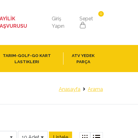
0
AYİLİK
Giriş
Sepet
AŞVURUSU
Yapın
TARIM-GOLF-GO KART
ATV YEDEK
LASTIKLERI
PARÇA
Anasayfa
Arama
10 Adet