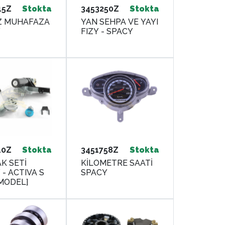
15Z
Stokta
3453250Z
Stokta
Z MUHAFAZA
YAN SEHPA VE YAYI
Y
FIZY - SPACY
10Z
Stokta
3451758Z
Stokta
K SETİ
KİLOMETRE SAATİ
- ACTIVA S
SPACY
 MODEL]