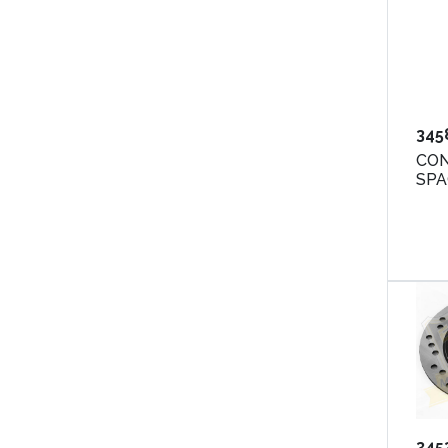
345
CON
SPA
345