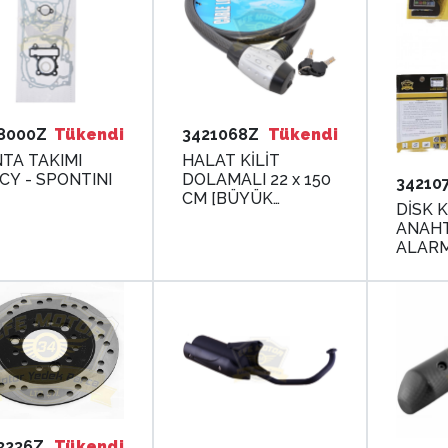
8000Z
Tükendi
3421068Z
Tükendi
TA TAKIMI
HALAT KİLİT
CY - SPONTINI
DOLAMALI 22 x 150
34210
CM [BÜYÜK
DİSK K
BAŞLIK]
ANAHT
ALARM
3236Z
Tükendi