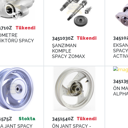
1710Z
Tükendi
OMETRE
34510
3451030Z
Tükendi
İKTÖRÜ SPACY
EKSAN
ŞANZIMAN
SPACY
KOMPLE
ACTIV
SPACY ZOMAX
34513
ÖN MA
ALPHA
1575Z
Stokta
3451540Z
Tükendi
A JANT SPACY
ÖN JANT SPACY -