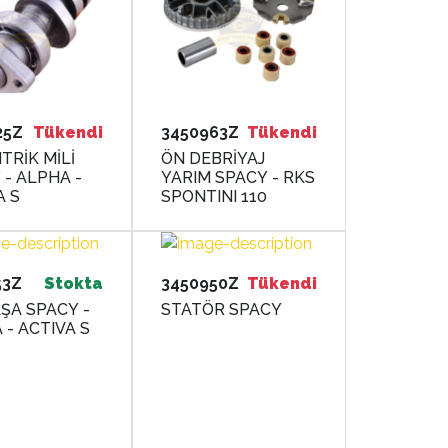
25Z
Tükendi
3450963Z
Tükendi
TRİK MİLİ
ÖN DEBRİYAJ
 - ALPHA -
YARIM SPACY - RKS
A S
SPONTINI 110
53Z
Stokta
3450950Z
Tükendi
ŞA SPACY -
STATÖR SPACY
 - ACTIVA S