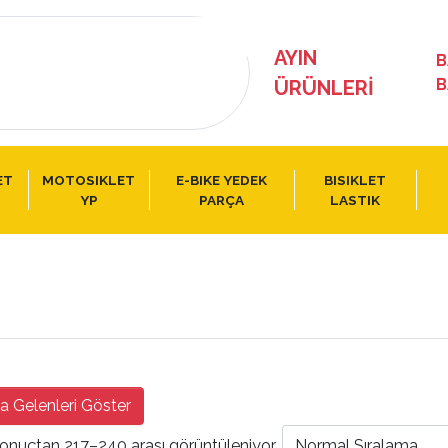
AYIN
B
B
ÜRÜNLERI
ET
MOTOSIKLET
E-BIKE YEDEK
BISIKLET
YP
PARÇA
LASTIK
a Gelenleri Göster
onuçtan 217–240 arası görüntüleniyor
Normal Sıralama