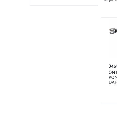
345
ÖN
KOM
DAH