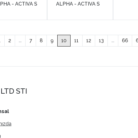
LPHA - ACTIVA S
ALPHA - ACTIVA S
1
2
...
7
8
9
10
11
12
13
...
66
LTD STI
sal
mızda
m