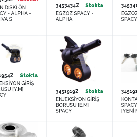
3453434Z
Stokta
34534
N DİSKİ ÖN
EGZOZ SPACY -
EGZO
CY - ALPHA -
ALPHA
SPAC
IVA S
1954Z
Stokta
EKSİYON GİRİŞ
USU [Y.M]
3451919Z
Stokta
34519
CY
ENJEKSİYON GİRİŞ
KONTA
BORUSU [E.M]
SPACY 
SPACY
[YENİ