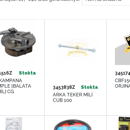
1516Z
Stokta
34517
 KAMPANA
CBF15
PLE [BALATA
ORJIN
3453838Z
Stokta
İL] CG
ARKA TEKER MİLİ
CUB 100