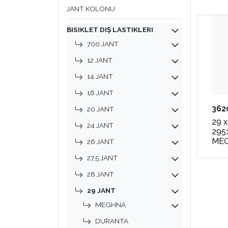
JANT KOLONU
BISIKLET DIŞ LASTIKLERI
700 JANT
12 JANT
14 JANT
16 JANT
362
20 JANT
29 x
24 JANT
2951
ME
26 JANT
27,5 JANT
28 JANT
29 JANT
MEGHNA
DURANTA