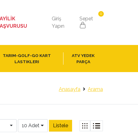
0
AYİLİK
Giriş
Sepet
AŞVURUSU
Yapın
TARIM-GOLF-GO KART
ATV YEDEK
LASTIKLERI
PARÇA
Anasayfa
Arama
10 Adet