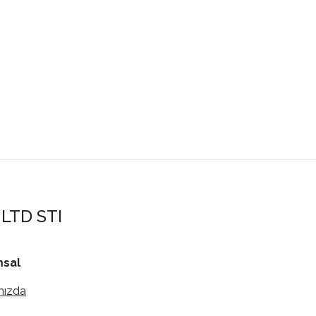
LTD STI
sal
mızda