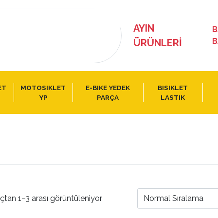
AYIN
B
B
ÜRÜNLERI
ET
MOTOSIKLET
E-BIKE YEDEK
BISIKLET
YP
PARÇA
LASTIK
çtan 1–3 arası görüntüleniyor
Normal Sıralama