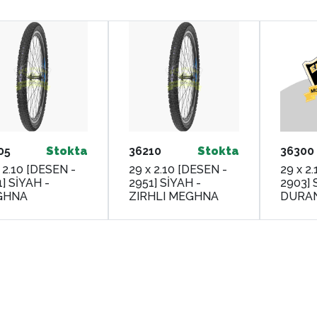
05
Stokta
36210
Stokta
36300
 2.10 [DESEN -
29 x 2.10 [DESEN -
29 x 2
] SİYAH -
2951] SİYAH -
2903] 
GHNA
ZIRHLI MEGHNA
DURA