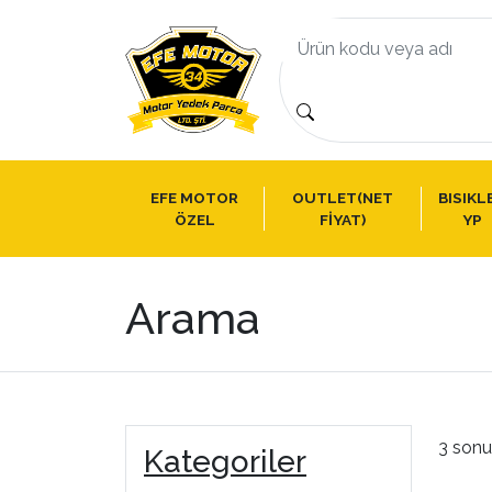
EFE MOTOR
OUTLET(NET
BISIKL
ÖZEL
FİYAT)
YP
Arama
3 sonu
Kategoriler