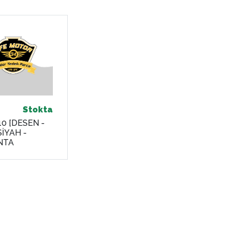
Stokta
.10 [DESEN -
SİYAH -
NTA