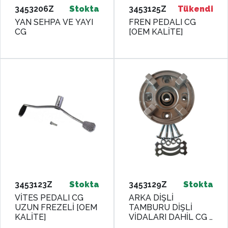
3453206Z
Stokta
3453125Z
Tükendi
YAN SEHPA VE YAYI
FREN PEDALI CG
CG
[OEM KALİTE]
3453123Z
Stokta
3453129Z
Stokta
VİTES PEDALI CG
ARKA DİŞLİ
UZUN FREZELİ [OEM
TAMBURU DİŞLİ
KALİTE]
VİDALARI DAHİL CG -
YBR