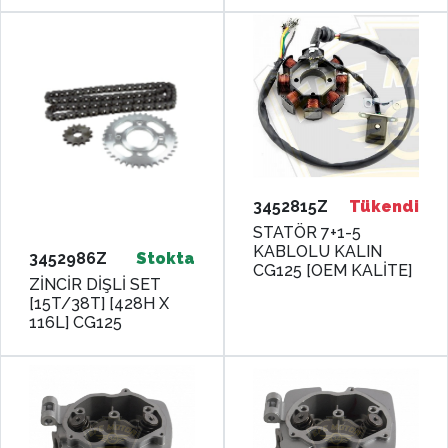
3452815Z
Tükendi
STATÖR 7+1-5
KABLOLU KALIN
3452986Z
Stokta
CG125 [OEM KALİTE]
ZİNCİR DİŞLİ SET
[15T/38T] [428H X
116L] CG125