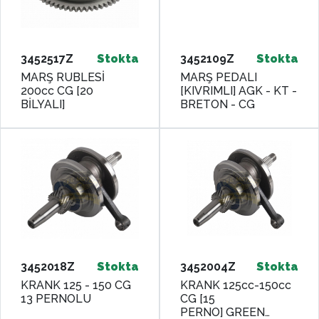
3452517Z
Stokta
3452109Z
Stokta
MARŞ RUBLESİ
MARŞ PEDALI
200cc CG [20
[KIVRIMLI] AGK - KT -
BİLYALI]
BRETON - CG
3452018Z
Stokta
3452004Z
Stokta
KRANK 125 - 150 CG
KRANK 125cc-150cc
13 PERNOLU
CG [15
PERNO] GREEN