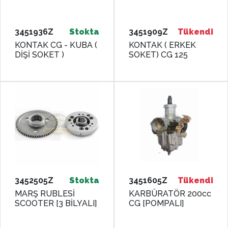
3451936Z
Stokta
3451909Z
Tükendi
KONTAK CG - KUBA (
KONTAK ( ERKEK
DİŞİ SOKET )
SOKET) CG 125
3452505Z
Stokta
3451605Z
Tükendi
MARŞ RUBLESİ
KARBÜRATÖR 200cc
SCOOTER [3 BİLYALI]
CG [POMPALI]