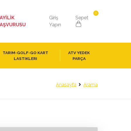
0
AYİLİK
Giriş
Sepet
AŞVURUSU
Yapın
TARIM-GOLF-GO KART
ATV YEDEK
LASTIKLERI
PARÇA
Anasayfa
Arama