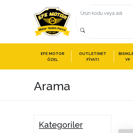
EFE MOTOR
OUTLET(NET
BISIKL
ÖZEL
FİYAT)
YP
Arama
Kategoriler