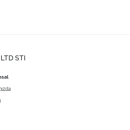
LTD STI
sal
mızda
m