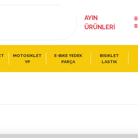
AYIN
B
B
ÜRÜNLERI
ET
MOTOSIKLET
E-BIKE YEDEK
BISIKLET
YP
PARÇA
LASTIK