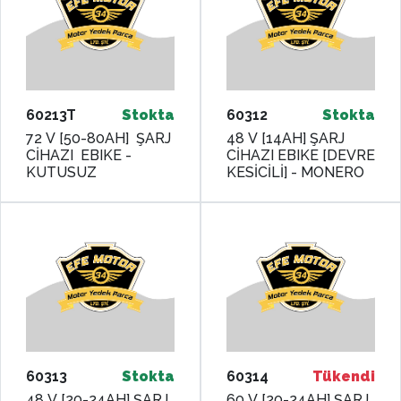
60213T
Stokta
60312
Stokta
72 V [50-80AH] ŞARJ
48 V [14AH] ŞARJ
CİHAZI EBIKE -
CİHAZI EBIKE [DEVRE
KUTUSUZ
KESİCİLİ] - MONERO
60313
Stokta
60314
Tükendi
48 V [20-24AH] ŞARJ
60 V [20-24AH] ŞARJ