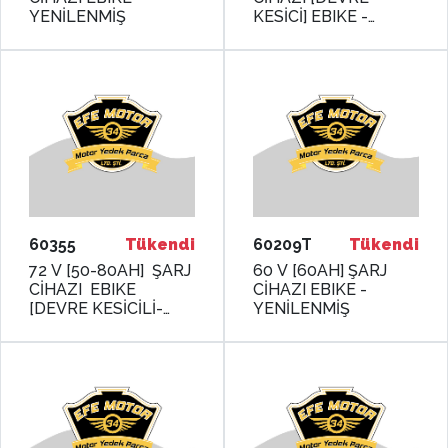
YENİLENMİŞ
KESİCİ] EBIKE -
YENİLENMİŞ
60355
Tükendi
60209T
Tükendi
72 V [50-80AH] ŞARJ
60 V [60AH] ŞARJ
CİHAZI EBIKE
CİHAZI EBIKE -
[DEVRE KESİCİLİ-
YENİLENMİŞ
GÖSTERGELİ] -
MONERO