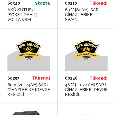
60340
Stokta
60210
Tükendi
AKÜ KUTUSU
60 V [80AH] ŞARJ
[SOKET DAHİL] -
CİHAZI EBIKE -
VOLTA VSM
SWAN
60257
Tükendi
60246
Tükendi
60 V [20-24AH] ŞARJ
48 V [20-24AH] ŞARJ
CİHAZI EBIKE [DEVRE
CİHAZI EBIKE [DEVRE
KESİCİLİ -
KESİCİLİ -
GÖSTERGELİ] -
GÖSTERGELİ] -
MONERO
MONERO