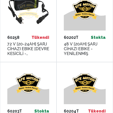
60258
Tükendi
60202T
Stokta
72 V [20-24AH] ŞARJ
48 V [20AH] ŞARJ
CİHAZI EBIKE [DEVRE
CİHAZI EBIKE -
KESİCİLİ -
YENİLENMİŞ
GÖSTERGELİ] -
MONERO
60203T
Stokta
60204T
Tükendi