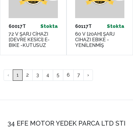
60017T
Stokta
60117T
Stokta
72 V ŞARJ CİHAZI
60 V [20AH] ŞARJ
[DEVRE KESİCİ] E-
CİHAZI EBIKE -
BIKE -KUTUSUZ
YENİLENMİŞ
‹
1
2
3
4
5
6
7
›
34 EFE MOTOR YEDEK PARCA LTD STI