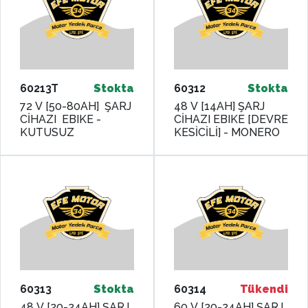
60213T
Stokta
60312
Stokta
72 V [50-80AH] ŞARJ
48 V [14AH] ŞARJ
CİHAZI EBIKE -
CİHAZI EBIKE [DEVRE
KUTUSUZ
KESİCİLİ] - MONERO
60313
Stokta
60314
Tükendi
48 V [20-24AH] ŞARJ
60 V [20-24AH] ŞARJ