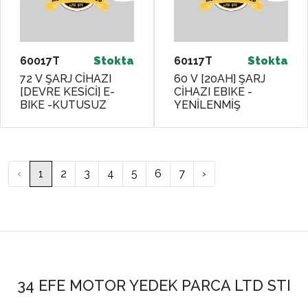
60017T
Stokta
60117T
Stokta
72 V ŞARJ CİHAZI
60 V [20AH] ŞARJ
[DEVRE KESİCİ] E-
CİHAZI EBIKE -
BIKE -KUTUSUZ
YENİLENMİŞ
‹
1
2
3
4
5
6
7
›
34 EFE MOTOR YEDEK PARCA LTD STI