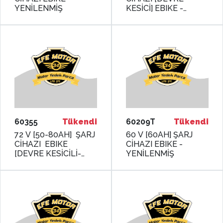
YENİLENMİŞ
KESİCİ] EBIKE -
YENİLENMİŞ
60355
Tükendi
60209T
Tükendi
72 V [50-80AH] ŞARJ
60 V [60AH] ŞARJ
CİHAZI EBIKE
CİHAZI EBIKE -
[DEVRE KESİCİLİ-
YENİLENMİŞ
GÖSTERGELİ] -
MONERO