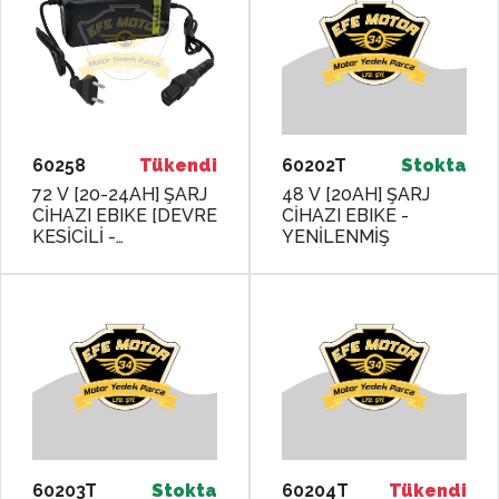
60258
Tükendi
60202T
Stokta
72 V [20-24AH] ŞARJ
48 V [20AH] ŞARJ
CİHAZI EBIKE [DEVRE
CİHAZI EBIKE -
KESİCİLİ -
YENİLENMİŞ
GÖSTERGELİ] -
MONERO
60203T
Stokta
60204T
Tükendi