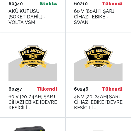
60340
Stokta
60210
Tükendi
AKÜ KUTUSU
60 V [80AH] ŞARJ
[SOKET DAHİL] -
CİHAZI EBIKE -
VOLTA VSM
SWAN
60257
Tükendi
60246
Tükendi
60 V [20-24AH] ŞARJ
48 V [20-24AH] ŞARJ
CİHAZI EBIKE [DEVRE
CİHAZI EBIKE [DEVRE
KESİCİLİ -
KESİCİLİ -
GÖSTERGELİ] -
GÖSTERGELİ] -
MONERO
MONERO