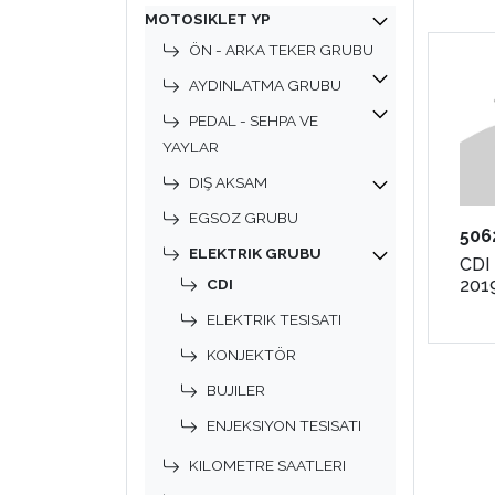
MOTOSIKLET YP
ÖN - ARKA TEKER GRUBU
AYDINLATMA GRUBU
PEDAL - SEHPA VE
YAYLAR
DIŞ AKSAM
EGSOZ GRUBU
506
ELEKTRIK GRUBU
CDI
2019
CDI
ELEKTRIK TESISATI
KONJEKTÖR
BUJILER
ENJEKSIYON TESISATI
KILOMETRE SAATLERI