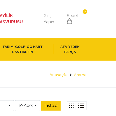
0
AYİLİK
Giriş
Sepet
AŞVURUSU
Yapın
TARIM-GOLF-GO KART
ATV YEDEK
LASTIKLERI
PARÇA
Anasayfa
Arama
10 Adet