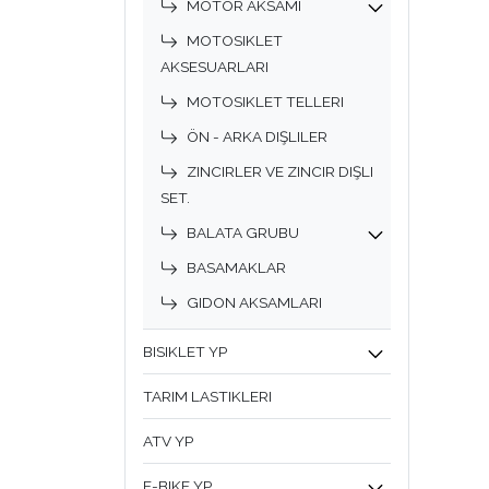
MOTOR AKSAMI
MOTOSIKLET
AKSESUARLARI
MOTOSIKLET TELLERI
ÖN - ARKA DIŞLILER
ZINCIRLER VE ZINCIR DIŞLI
SET.
BALATA GRUBU
BASAMAKLAR
GIDON AKSAMLARI
BISIKLET YP
TARIM LASTIKLERI
ATV YP
E-BIKE YP