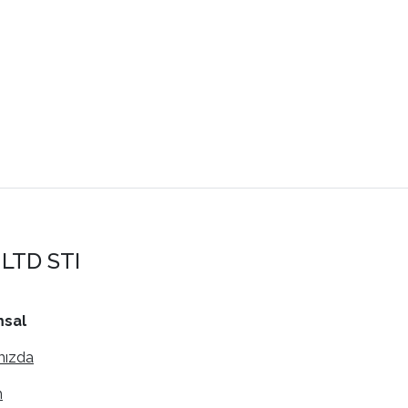
LTD STI
sal
mızda
m