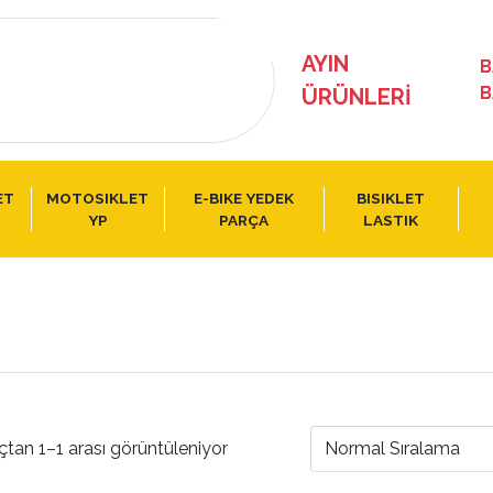
AYIN
B
B
ÜRÜNLERI
ET
MOTOSIKLET
E-BIKE YEDEK
BISIKLET
YP
PARÇA
LASTIK
çtan 1–1 arası görüntüleniyor
Normal Sıralama