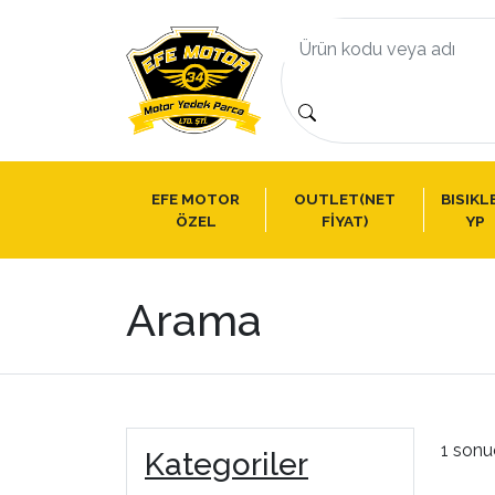
EFE MOTOR
OUTLET(NET
BISIKL
ÖZEL
FİYAT)
YP
Arama
1 sonu
Kategoriler