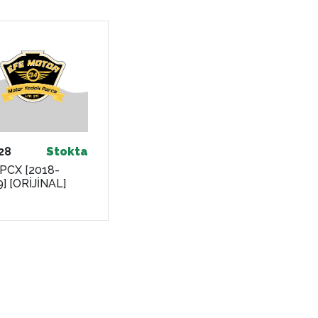
28
Stokta
 PCX [2018-
] [ORİJİNAL]