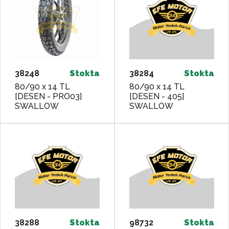
38248
Stokta
38284
Stokta
80/90 x 14 TL
80/90 x 14 TL
[DESEN - PRO03]
[DESEN - 405]
SWALLOW
SWALLOW
38288
Stokta
98732
Stokta