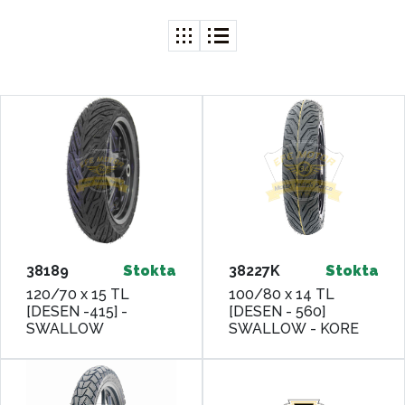
38189
Stokta
38227K
Stokta
120/70 x 15 TL
100/80 x 14 TL
[DESEN -415] -
[DESEN - 560]
SWALLOW
SWALLOW - KORE