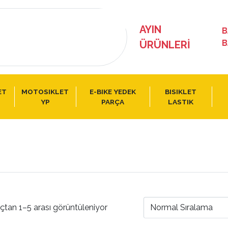
AYIN
B
B
ÜRÜNLERI
ET
MOTOSIKLET
E-BIKE YEDEK
BISIKLET
YP
PARÇA
LASTIK
çtan 1–5 arası görüntüleniyor
Normal Sıralama