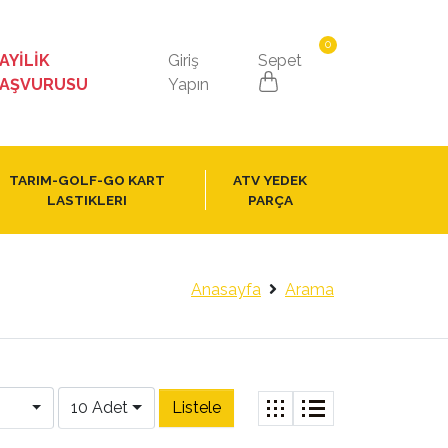
0
AYİLİK
Giriş
Sepet
AŞVURUSU
Yapın
TARIM-GOLF-GO KART
ATV YEDEK
LASTIKLERI
PARÇA
Anasayfa
Arama
10 Adet