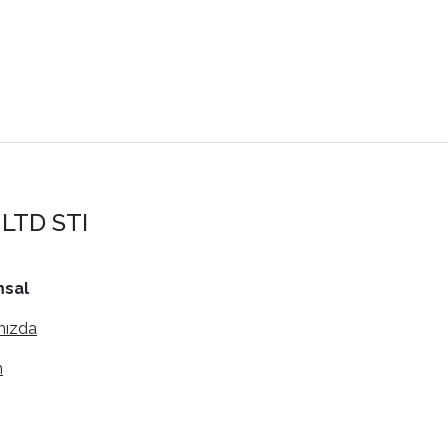
LTD STI
sal
mızda
m