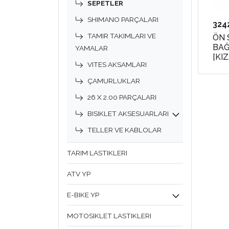
SEPETLER
SHIMANO PARÇALARI
324
TAMIR TAKIMLARI VE
ÖN 
BAĞ
YAMALAR
[KI
VITES AKSAMLARI
31.
ÇAMURLUKLAR
26 X 2.00 PARÇALARI
BISIKLET AKSESUARLARI
TELLER VE KABLOLAR
TARIM LASTIKLERI
ATV YP
E-BIKE YP
MOTOSIKLET LASTIKLERI