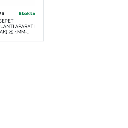
26
Stokta
SEPET
LANTI APARATI
ZAK] 25.4MM-
8 MM