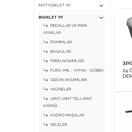
MOTOSIKLET YP
BISIKLET YP
PEDALLAR VE PARK
AYAKLAR
POMPALAR
BAGAJLAR
FREN AKSAMLARI
320
24 
FURS -MIL - YATAK - GÖBEK
GIDON AKSAMLARI
HAZNELER
JANT-JANT TELI-JANT
KAPAĞI
KADRO MAŞALAR
SELELER