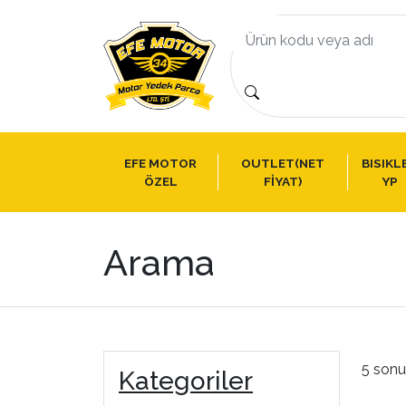
EFE MOTOR
OUTLET(NET
BISIKL
ÖZEL
FİYAT)
YP
Arama
5 sonu
Kategoriler