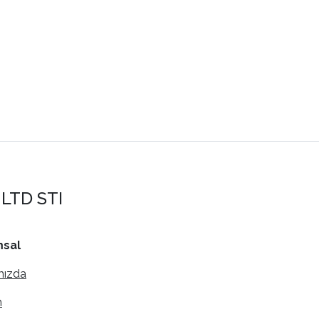
LTD STI
sal
mızda
m