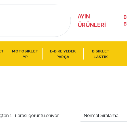
AYIN
B
B
ÜRÜNLERI
ET
MOTOSIKLET
E-BIKE YEDEK
BISIKLET
YP
PARÇA
LASTIK
çtan 1–1 arası görüntüleniyor
Normal Sıralama