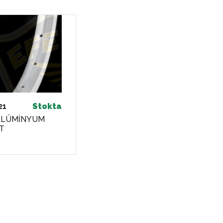
21
Stokta
ALÜMİNYUM
T