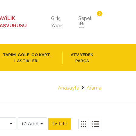
0
AYİLİK
Giriş
Sepet
AŞVURUSU
Yapın
TARIM-GOLF-GO KART
ATV YEDEK
LASTIKLERI
PARÇA
Anasayfa
Arama
10 Adet