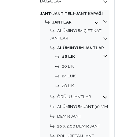
BAGAJLAR
JANT-JANT TELI-JANT KAPAĞI
JANTLAR
ALÜMINYUM ÇIFT KAT
JANTLAR
ALÜMINYUM JANTLAR
16 LIK
20 LIK
24 LÜK
26 LIK
ÖRÜLÜ JANTLAR
ALÜMINYUM JANT 30 MM
DEMIR JANT
26 X 2.00 DEMIR JANT
POLIÜRETAN JANT