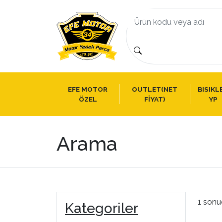
EFE MOTOR
OUTLET(NET
BISIKL
ÖZEL
FİYAT)
YP
Arama
1 sonu
Kategoriler