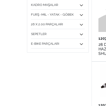
KADRO MAŞALAR
FURŞ -MIL - YATAK - GÖBEK
26 X 2.00 PARÇALARI
SEPETLER
120
E-BIKE PARÇALARI
28 
HAZNE 
SH
120