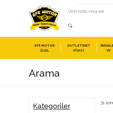
EFE MOTOR
OUTLET(NET
BISIKL
ÖZEL
FİYAT)
YP
Arama
31 son
Kategoriler