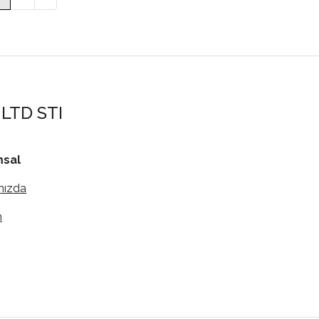
LTD STI
sal
mızda
m