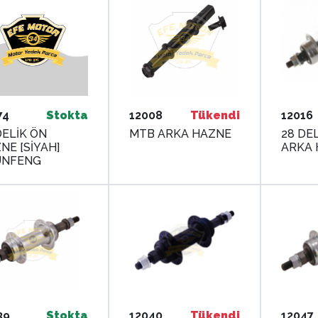
74
Stokta
12008
Tükendi
12016
DELİK ÖN
MTB ARKA HAZNE
28 DE
[SİYAH]
ARKA 
UNFENG
39
Stokta
12040
Tükendi
12047