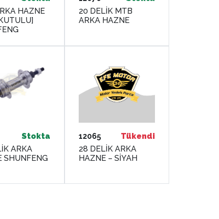
RKA HAZNE
20 DELİK MTB
KUTULU]
ARKA HAZNE
FENG
Stokta
12065
Tükendi
LİK ARKA
28 DELİK ARKA
E SHUNFENG
HAZNE – SİYAH