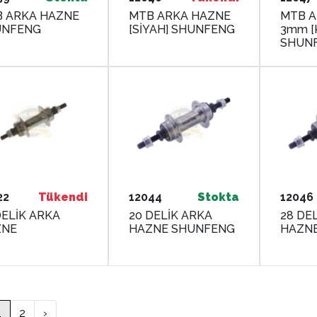
 ARKA HAZNE
MTB ARKA HAZNE
MTB A
UNFENG
[SİYAH] SHUNFENG
3mm [
SHUN
22
Tükendi
12044
Stokta
12046
DELİK ARKA
20 DELİK ARKA
28 DE
ZNE
HAZNE SHUNFENG
HAZN
1
2
›