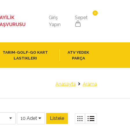
0
AYİLİK
Giriş
Sepet
AŞVURUSU
Yapın
TARIM-GOLF-GO KART
ATV YEDEK
LASTIKLERI
PARÇA
Anasayfa
Arama
10 Adet