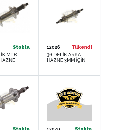
Stokta
12026
Tükendi
LİK MTB
36 DELİK ARKA
HAZNE
HAZNE 3MM İÇİN
Stokta
12070
Stokta