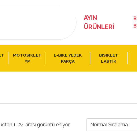
AYIN
B
B
ÜRÜNLERI
ET
MOTOSIKLET
E-BIKE YEDEK
BISIKLET
YP
PARÇA
LASTIK
uçtan 1–24 arası görüntüleniyor
Normal Sıralama