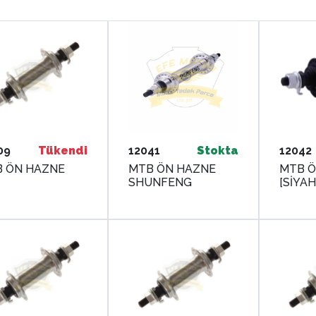
09
Tükendi
12041
Stokta
12042
 ÖN HAZNE
MTB ÖN HAZNE
MTB Ö
SHUNFENG