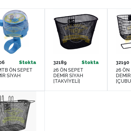
06
Stokta
32189
Stokta
32190
MTB ÖN SEPET
26 ÖN SEPET
26 ÖN
DEMİR SİYAH
DEMİR SİYAH
DEMİR
[TAKVİYELİ]
[ÇUBU