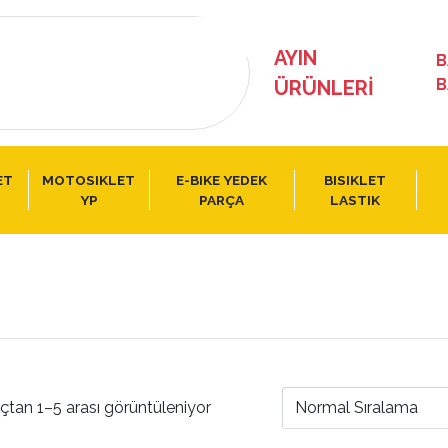
AYIN
B
B
ÜRÜNLERI
ET
MOTOSIKLET
E-BIKE YEDEK
BISIKLET
YP
PARÇA
LASTIK
çtan 1–5 arası görüntüleniyor
Normal Sıralama