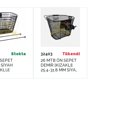
Stokta
32403
Tükendi
 SEPET
26 MTB ÖN SEPET
 SİYAH
DEMİR [KIZAKLI]
KLU]
25.4-31.8 MM SİYAH
RCTS-752