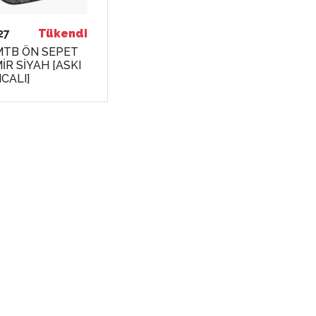
27
Tükendi
MTB ÖN SEPET
İR SİYAH [ASKI
CALI]