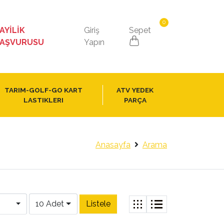
0
AYİLİK
Giriş
Sepet
AŞVURUSU
Yapın
TARIM-GOLF-GO KART
ATV YEDEK
LASTIKLERI
PARÇA
Anasayfa
Arama
10 Adet