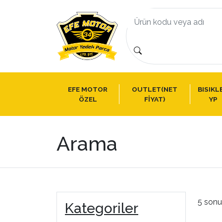
EFE MOTOR
OUTLET(NET
BISIKL
ÖZEL
FİYAT)
YP
Arama
5 sonu
Kategoriler