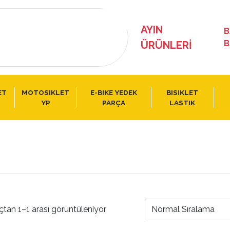
AYIN
B
B
ÜRÜNLERI
ET
MOTOSIKLET
E-BIKE YEDEK
BISIKLET
YP
PARÇA
LASTIK
çtan 1–1 arası görüntüleniyor
Normal Sıralama