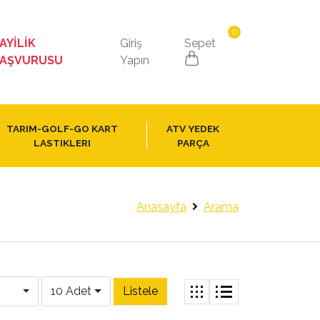
0
AYİLİK
Giriş
Sepet
AŞVURUSU
Yapın
TARIM-GOLF-GO KART
ATV YEDEK
LASTIKLERI
PARÇA
Anasayfa
Arama
10 Adet