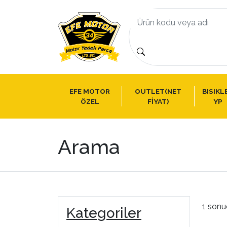
EFE MOTOR
OUTLET(NET
BISIKL
ÖZEL
FİYAT)
YP
Arama
1 sonu
Kategoriler