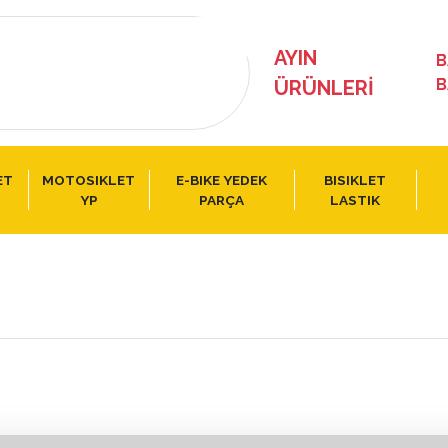
AYIN
B
B
ÜRÜNLERI
ET
MOTOSIKLET
E-BIKE YEDEK
BISIKLET
YP
PARÇA
LASTIK