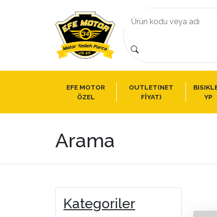
EFE MOTOR
OUTLET(NET
BISIKL
ÖZEL
FİYAT)
YP
Arama
Kategoriler