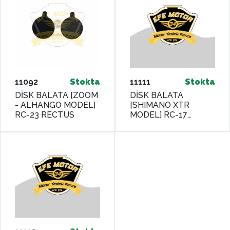
11092
Stokta
11111
Stokta
DİSK BALATA [ZOOM
DİSK BALATA
- ALHANGO MODEL]
[SHIMANO XTR
RC-23 RECTUS
MODEL] RC-17
RECTUS - RKS MX25-
RSIII