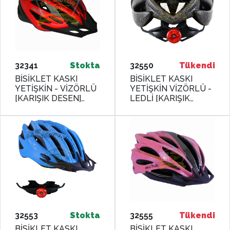
32341
Stokta
32550
Tükendi
BİSİKLET KASKI
BİSİKLET KASKI
YETİŞKİN - VİZÖRLÜ
YETİŞKİN VİZÖRLÜ -
[KARIŞIK DESEN]
LEDLİ [KARIŞIK
[KUTUSUZ] Y-02 M /
RENK] Y02 [58-61 cm
L
/ L] RECTUS
32553
Stokta
32555
Tükendi
BİSİKLET KASKI
BİSİKLET KASKI