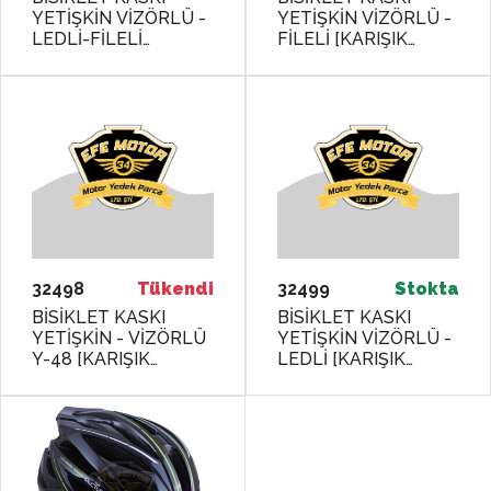
YETİŞKİN VİZÖRLÜ -
YETİŞKİN VİZÖRLÜ -
LEDLİ-FİLELİ
FİLELİ [KARIŞIK
[KARIŞIK RENK -
RENK] R-21 [56 - 58
MAT] R-26 [56 - 58
cm / M] RECTUS
cm / M] RECTUS
32498
Tükendi
32499
Stokta
BİSİKLET KASKI
BİSİKLET KASKI
YETİŞKİN - VİZÖRLÜ
YETİŞKİN VİZÖRLÜ -
Y-48 [KARIŞIK
LEDLİ [KARIŞIK
DESEN] [KUTULU] M
RENK] Y-48 [58-61
/ L
cm / L] RECTUS