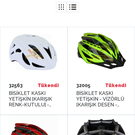
32563
Tükendi
32005
Tükendi
BİSİKLET KASKI
BİSİKLET KASKI
YETİŞKİN [KARIŞIK
YETİŞKİN - VİZÖRLÜ
RENK-KUTULU] -
[KARIŞIK DESEN -
FİLELİ[56 - 58 cm] [R-
KUTULU] Y-02 M/L
30] - M