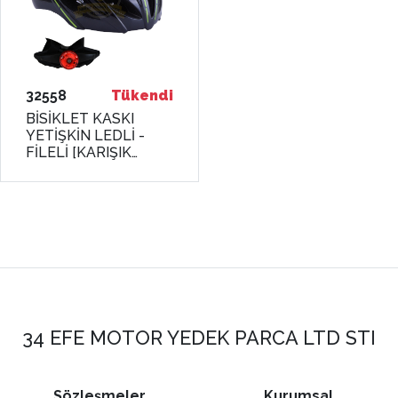
32558
Tükendi
BİSİKLET KASKI
YETİŞKİN LEDLİ -
FİLELİ [KARIŞIK
RENK] R-19 [58 - 61
cm / L] RECTUS
34 EFE MOTOR YEDEK PARCA LTD STI
Sözleşmeler
Kurumsal