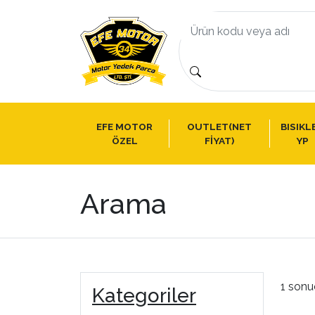
EFE MOTOR
OUTLET(NET
BISIKL
ÖZEL
FİYAT)
YP
Arama
1 sonu
Kategoriler