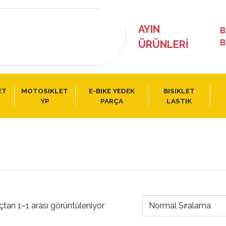
AYIN
B
B
ÜRÜNLERI
ET
MOTOSIKLET
E-BIKE YEDEK
BISIKLET
YP
PARÇA
LASTIK
çtan 1–1 arası görüntüleniyor
Normal Sıralama