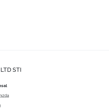
LTD STI
sal
mızda
m