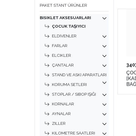
PAKET STANT ÜRÜNLER
BISIKLET AKSESUARLARI
ÇOCUK TAŞIYICI
ELDIVENLER
FARLAR
ELCIKLER
340
ÇANTALAR
ÇOC
STAND VE ASKI APARATLARI
[KA
BAĞ
KORUMA SETLERI
800
STOPLAR / SIBOP IŞIĞI
TAI
KORNALAR
AYNALAR
ZILLER
KILOMETRE SAATLERI