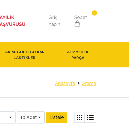
0
AYİLİK
Giriş
Sepet
AŞVURUSU
Yapın
TARIM-GOLF-GO KART
ATV YEDEK
LASTIKLERI
PARÇA
Anasayfa
Arama
10 Adet