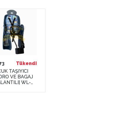
73
Tükendi
UK TAŞIYICI
DRO VE BAGAJ
LANTILI] WL-
 [KUTULU]
WAN