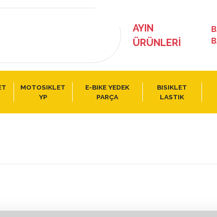
AYIN
B
B
ÜRÜNLERI
ET
MOTOSIKLET
E-BIKE YEDEK
BISIKLET
YP
PARÇA
LASTIK