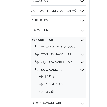
BAGAJLAR
JANT-JANT TELI-JANT KAPAĞI
RUBLELER
HAZNELER
AYNAKOLLAR
AYNAKOL MUHAFAZASI
TEKLI AYNAKOLLAR
ÜÇLÜ AYNAKOLLAR
SOL KOLLAR
38 DIŞ
PLASTIK KAPLI
32 DIŞ
GIDON AKSAMLARI