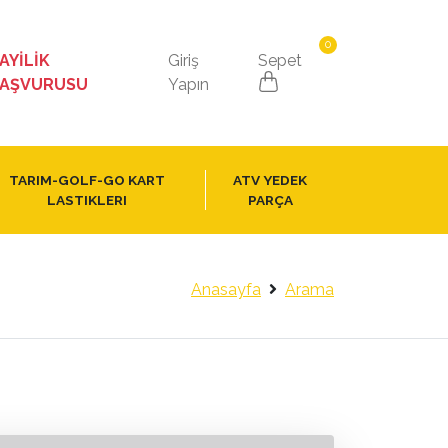
0
AYİLİK
Giriş
Sepet
AŞVURUSU
Yapın
TARIM-GOLF-GO KART
ATV YEDEK
LASTIKLERI
PARÇA
Anasayfa
Arama