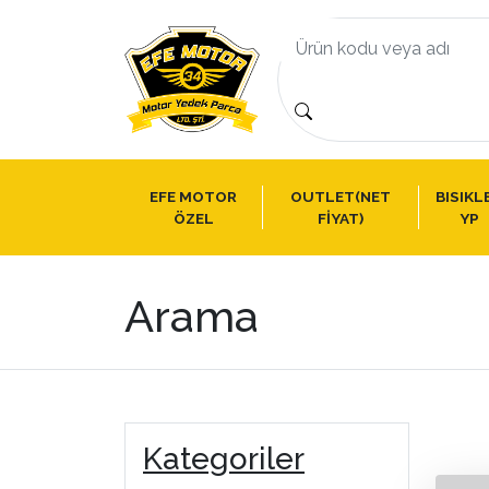
EFE MOTOR
OUTLET(NET
BISIKL
ÖZEL
FİYAT)
YP
Arama
Kategoriler