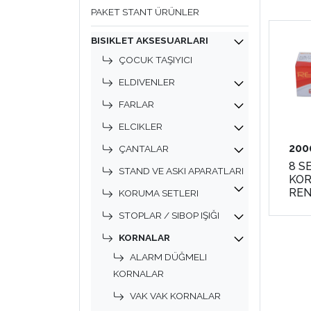
PAKET STANT ÜRÜNLER
BISIKLET AKSESUARLARI
ÇOCUK TAŞIYICI
ELDIVENLER
FARLAR
ELCIKLER
200
ÇANTALAR
8 SE
STAND VE ASKI APARATLARI
KOR
REN
KORUMA SETLERI
STOPLAR / SIBOP IŞIĞI
KORNALAR
ALARM DÜĞMELI
KORNALAR
VAK VAK KORNALAR