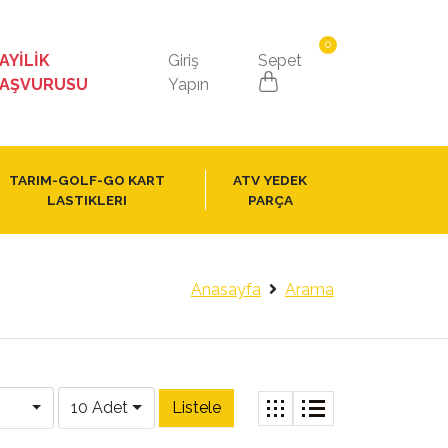
0
AYİLİK
Giriş
Sepet
AŞVURUSU
Yapın
TARIM-GOLF-GO KART
ATV YEDEK
LASTIKLERI
PARÇA
Anasayfa
Arama
10 Adet