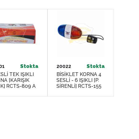
01
Stokta
20022
Stokta
SLİ TEK IŞIKLI
BİSİKLET KORNA 4
NA [KARIŞIK
SESLİ - 6 IŞIKLI [P.
K] RCTS-809 A
SİRENLİ] RCTS-155