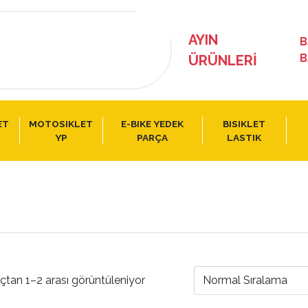
AYIN
B
B
ÜRÜNLERI
ET
MOTOSIKLET
E-BIKE YEDEK
BISIKLET
YP
PARÇA
LASTIK
çtan 1–2 arası görüntüleniyor
Normal Sıralama