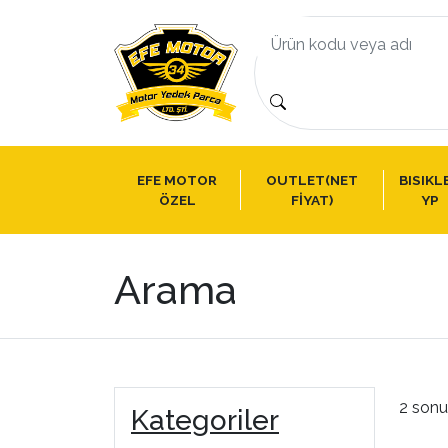
EFE MOTOR
OUTLET(NET
BISIKL
ÖZEL
FİYAT)
YP
Arama
2 sonu
Kategoriler