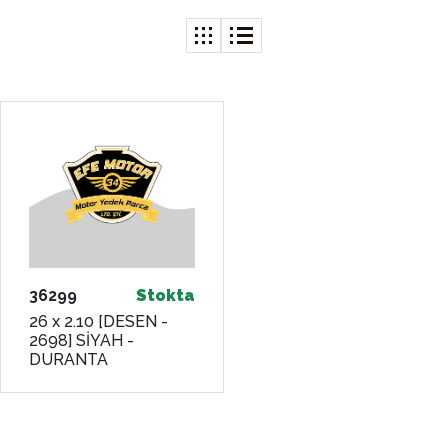
36299
Stokta
26 x 2.10 [DESEN -
2698] SİYAH -
DURANTA