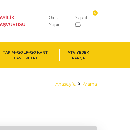
0
AYİLİK
Giriş
Sepet
AŞVURUSU
Yapın
TARIM-GOLF-GO KART
ATV YEDEK
LASTIKLERI
PARÇA
Anasayfa
Arama