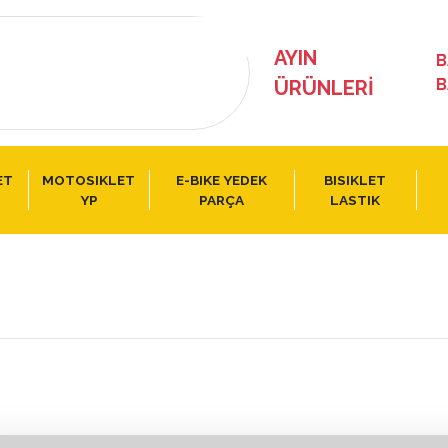
AYIN
B
B
ÜRÜNLERI
ET
MOTOSIKLET
E-BIKE YEDEK
BISIKLET
YP
PARÇA
LASTIK