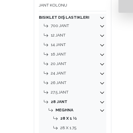
JANT KOLONU
BISIKLET DIŞ LASTIKLERI
700 JANT
12 JANT
14 JANT
16 JANT
20 JANT
24 JANT
26 JANT
27,5 JANT
28 JANT
MEGHNA
28 X 1 ½
28 X 1.75