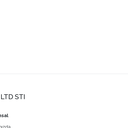
LTD STI
sal
mızda