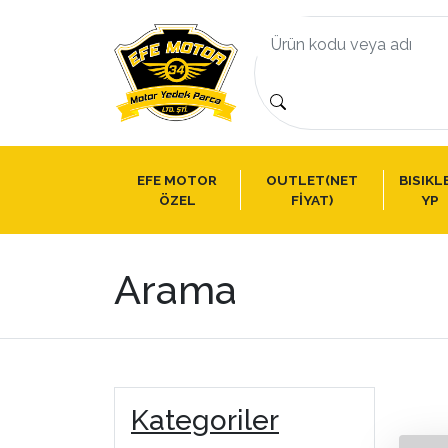
EFE MOTOR
OUTLET(NET
BISIKL
ÖZEL
FİYAT)
YP
Arama
Kategoriler