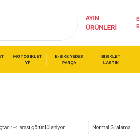
AYIN
B
B
ÜRÜNLERI
ET
MOTOSIKLET
E-BIKE YEDEK
BISIKLET
YP
PARÇA
LASTIK
çtan 1–1 arası görüntüleniyor
Normal Sıralama