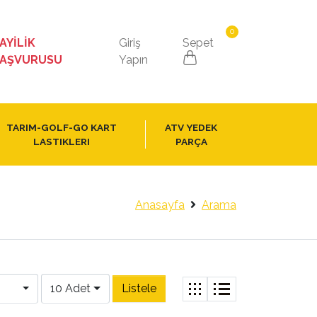
0
AYİLİK
Giriş
Sepet
AŞVURUSU
Yapın
TARIM-GOLF-GO KART
ATV YEDEK
LASTIKLERI
PARÇA
Anasayfa
Arama
10 Adet