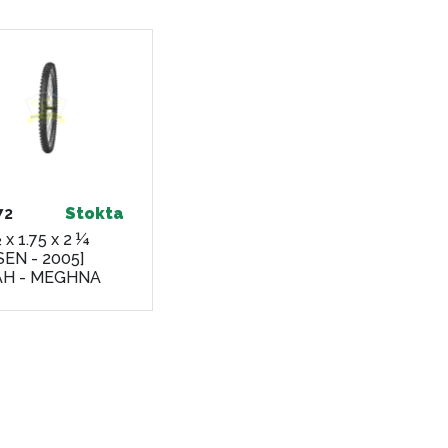
72
Stokta
 x 1.75 x 2 ¼
SEN - 2005]
AH - MEGHNA