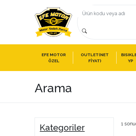
EFE MOTOR
OUTLET(NET
BISIKL
ÖZEL
FİYAT)
YP
Arama
1 sonu
Kategoriler