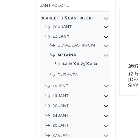
JANT KOLONU
BISIKLET DIŞ LASTIKLERI
700 JANT
12 JANT
BEYAZ LASTIK-ÇIN
MEGHNA
12 ½ X 1.75 X 2 ¼
361
12 ½
DURANTA
[DE
SİY
14 JANT
16 JANT
20 JANT
24 JANT
26 JANT
27,5 JANT