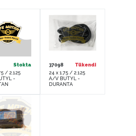
Stokta
37098
Tükendi
75 / 2.125
24 x 1.75 / 2.125
UTYL -
A/V BUTYL -
TAN
DURANTA