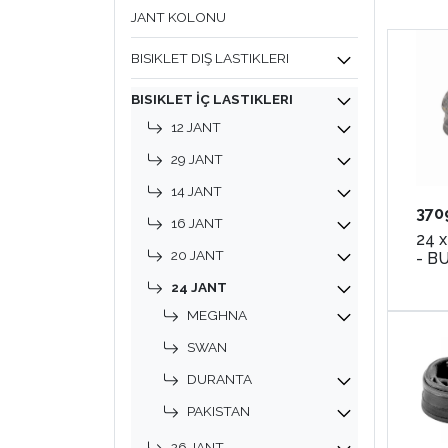
JANT KOLONU
BISIKLET DIŞ LASTIKLERI
BISIKLET İÇ LASTIKLERI
12 JANT
29 JANT
14 JANT
370
16 JANT
24 x
20 JANT
- B
24 JANT
MEGHNA
SWAN
DURANTA
PAKISTAN
26 JANT