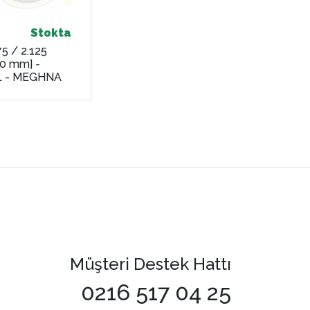
Stokta
75 / 2.125
0 mm] -
 - MEGHNA
Müşteri Destek Hattı
0216 517 04 25