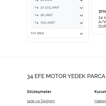
27-27,5 JANT
370
28 JANT
24 x
A/V
700 JANT
DU
FAT BIKE
34 EFE MOTOR YEDEK PARCA 
Sözleşmeler
Kurum
İade ve Değişim
Hakkı