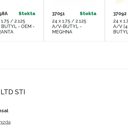
98A
Stokta
37051
Stokta
37092
 1.75 / 2.125
24 x 1.75 / 2.125
24 x 1.
 BUTYL - OEM -
A/V-BUTYL -
A/V [4
RANTA
MEGHNA
BUTYL
LTD STI
sal
mızda