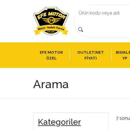
EFE MOTOR
OUTLET(NET
BISIKL
ÖZEL
FİYAT)
YP
Arama
7 sonu
Kategoriler