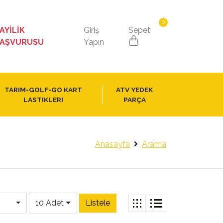
0
AYİLİK
Giriş
Sepet
AŞVURUSU
Yapın
TARIM-GOLF-GO KART
ATV YEDEK
LASTIKLERI
PARÇA
Anasayfa
Arama
10 Adet