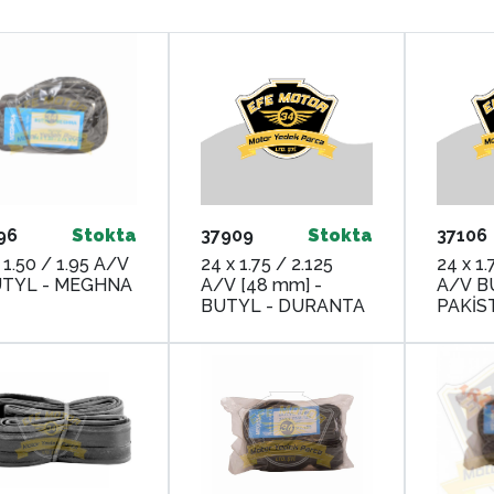
96
Stokta
37909
Stokta
37106
 1.50 / 1.95 A/V
24 x 1.75 / 2.125
24 x 1.
UTYL - MEGHNA
A/V [48 mm] -
A/V B
BUTYL - DURANTA
PAKİS