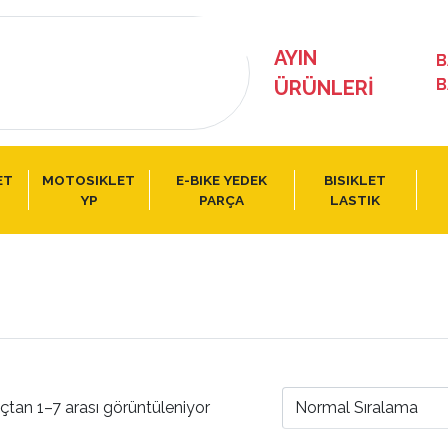
AYIN
B
B
ÜRÜNLERI
ET
MOTOSIKLET
E-BIKE YEDEK
BISIKLET
YP
PARÇA
LASTIK
çtan 1–7 arası görüntüleniyor
Normal Sıralama