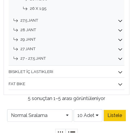
26 X 1.95
27,5 JANT
28 JANT
29 JANT
27 JANT
27 - 27,5 JANT
BISIKLET İÇ LASTIKLERI
FAT BIKE
5 sonuçtan 1–5 arası görüntüleniyor
Normal Sıralama
10 Adet