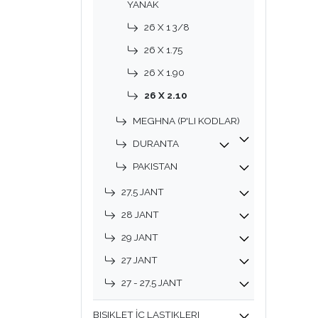
YANAK
26 X 1 3/8
26 X 1.75
26 X 1.90
26 X 2.10
MEGHNA (P'LI KODLAR)
DURANTA
PAKISTAN
27,5 JANT
28 JANT
29 JANT
27 JANT
27 - 27,5 JANT
BISIKLET İÇ LASTIKLERI