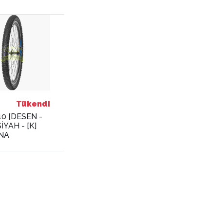
Tükendi
.10 [DESEN -
İYAH - [K]
NA