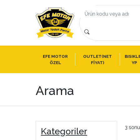
EFE MOTOR
OUTLET(NET
BISIKL
ÖZEL
FİYAT)
YP
Arama
3 sonu
Kategoriler