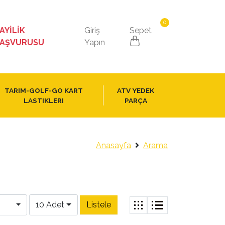
0
AYİLİK
Giriş
Sepet
AŞVURUSU
Yapın
TARIM-GOLF-GO KART
ATV YEDEK
LASTIKLERI
PARÇA
Anasayfa
Arama
10 Adet