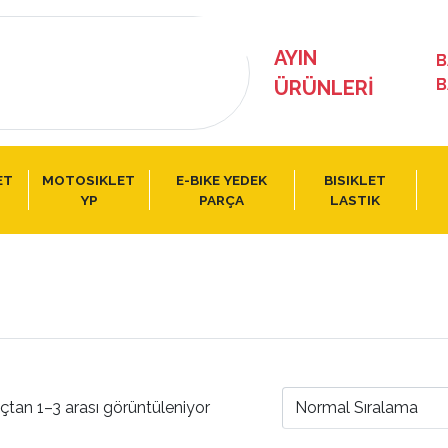
AYIN
B
B
ÜRÜNLERI
ET
MOTOSIKLET
E-BIKE YEDEK
BISIKLET
YP
PARÇA
LASTIK
çtan 1–3 arası görüntüleniyor
Normal Sıralama