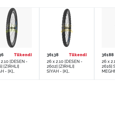
36
Tükendi
36138
Tükendi
36188
 2.10 [DESEN -
26 x 2.10 [DESEN -
26 x 2
] [ZIRHLI]
2602] [ZIRHLI]
2616] S
H - [K]
SİYAH - [K]
MEGH
GHNA
MEGHNA