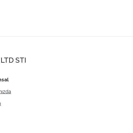
LTD STI
sal
mızda
m