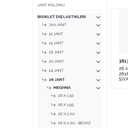
JANT KOLONU
BISIKLET DIŞ LASTIKLERI
700 JANT
12 JANT
14 JANT
16 JANT
361
20 JANT
26 x
24 JANT
2616
SİYA
26 JANT
ME
MEGHNA
26 X 1.50
26 X 1.95
26 X 2.00
26 X 2.00 - BEYAZ