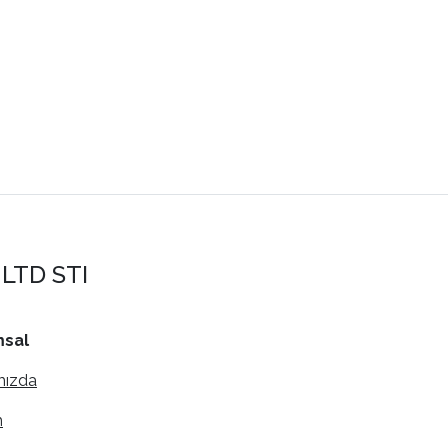
LTD STI
sal
mızda
m