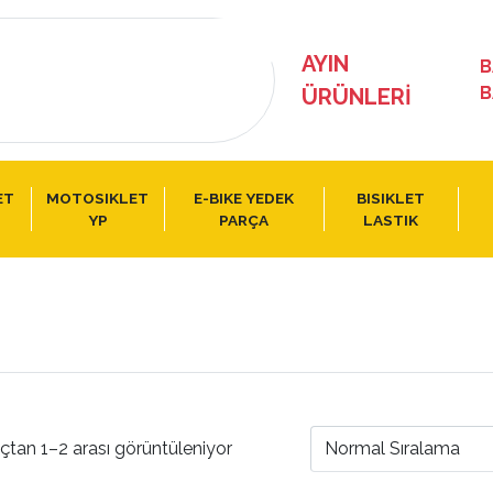
AYIN
B
B
ÜRÜNLERI
ET
MOTOSIKLET
E-BIKE YEDEK
BISIKLET
YP
PARÇA
LASTIK
çtan 1–2 arası görüntüleniyor
Normal Sıralama