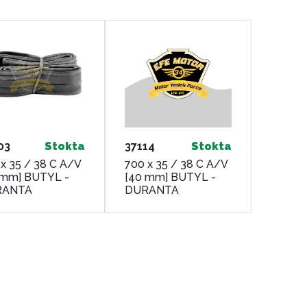
03
Stokta
37114
Stokta
x 35 / 38 C A/V
700 x 35 / 38 C A/V
 mm] BUTYL -
[40 mm] BUTYL -
RANTA
DURANTA