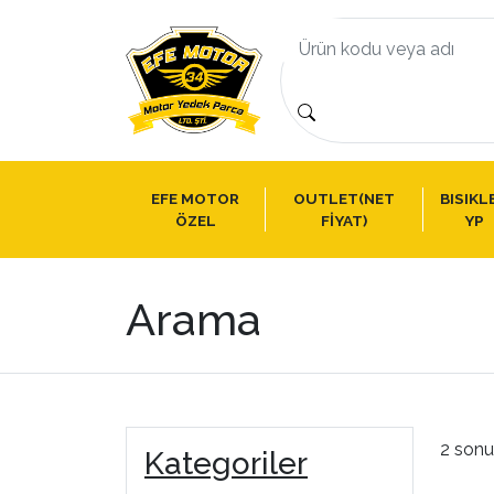
EFE MOTOR
OUTLET(NET
BISIKL
ÖZEL
FİYAT)
YP
Arama
2 sonu
Kategoriler