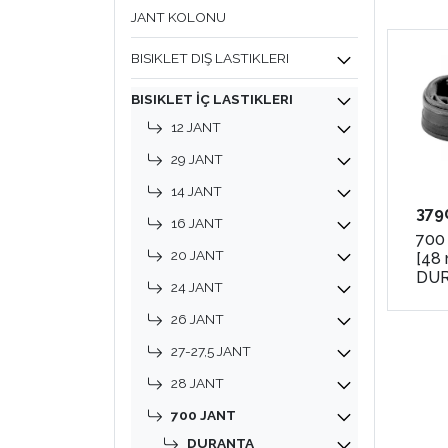
JANT KOLONU
BISIKLET DIŞ LASTIKLERI
BISIKLET İÇ LASTIKLERI
12 JANT
29 JANT
14 JANT
379
16 JANT
700 
20 JANT
[48
DU
24 JANT
26 JANT
27-27,5 JANT
28 JANT
700 JANT
DURANTA