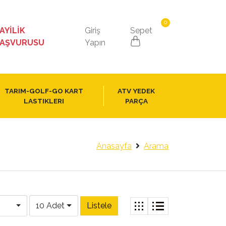
0
AYİLİK
Giriş
Sepet
AŞVURUSU
Yapın
TARIM-GOLF-GO KART
ATV YEDEK
LASTIKLERI
PARÇA
Anasayfa
Arama
10 Adet