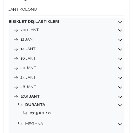
JANT KOLONU
BISIKLET DIŞ LASTIKLERI
700 JANT
12 JANT
14 JANT
16 JANT
20 JANT
24 JANT
26 JANT
27,5 JANT
DURANTA
27.5 X 2.10
MEGHNA