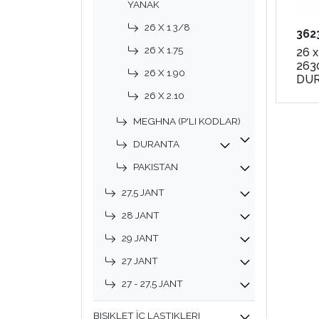
YANAK
26 X 1 3/8
362
26 X 1.75
26 x
2630
26 X 1.90
DU
26 X 2.10
MEGHNA (P'LI KODLAR)
DURANTA
PAKISTAN
27,5 JANT
28 JANT
29 JANT
27 JANT
27 - 27,5 JANT
BISIKLET İÇ LASTIKLERI