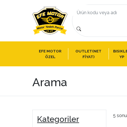
EFE MOTOR
OUTLET(NET
BISIKL
ÖZEL
FİYAT)
YP
Arama
5 sonu
Kategoriler