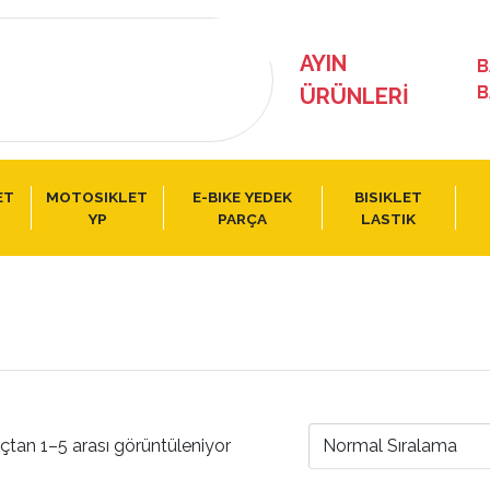
AYIN
B
B
ÜRÜNLERI
ET
MOTOSIKLET
E-BIKE YEDEK
BISIKLET
YP
PARÇA
LASTIK
çtan 1–5 arası görüntüleniyor
Normal Sıralama