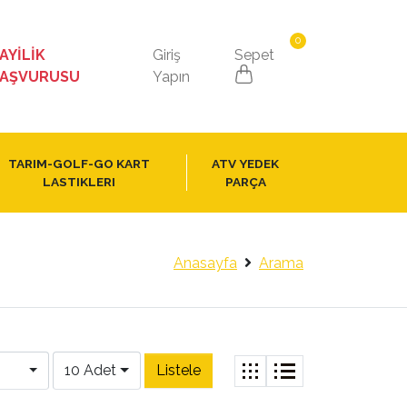
0
AYİLİK
Giriş
Sepet
AŞVURUSU
Yapın
TARIM-GOLF-GO KART
ATV YEDEK
LASTIKLERI
PARÇA
Anasayfa
Arama
10 Adet