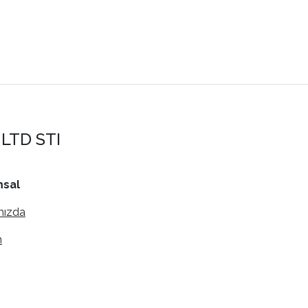
LTD STI
sal
mızda
m