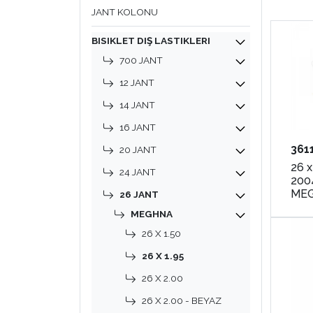
JANT KOLONU
BISIKLET DIŞ LASTIKLERI
700 JANT
12 JANT
14 JANT
16 JANT
361
20 JANT
26 x
24 JANT
200
ME
26 JANT
MEGHNA
26 X 1.50
26 X 1.95
26 X 2.00
26 X 2.00 - BEYAZ