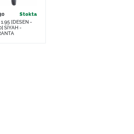
30
Stokta
 1.95 [DESEN -
] SİYAH -
RANTA