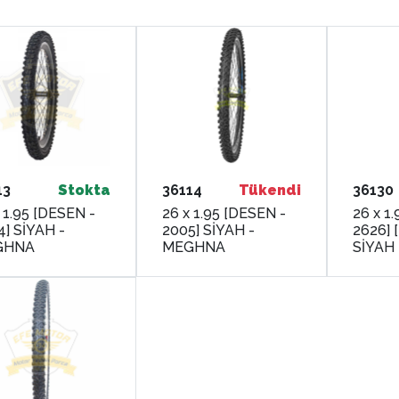
13
Stokta
36114
Tükendi
36130
 1.95 [DESEN -
26 x 1.95 [DESEN -
26 x 1
4] SİYAH -
2005] SİYAH -
2626] 
GHNA
MEGHNA
SİYAH -
MEGH