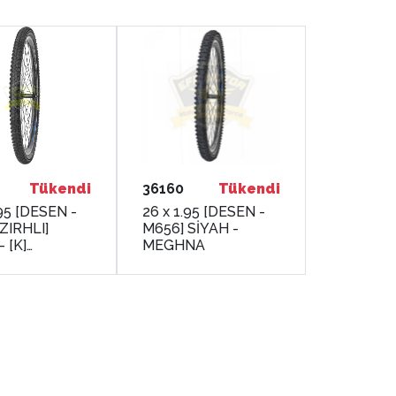
Tükendi
36160
Tükendi
.95 [DESEN -
26 x 1.95 [DESEN -
[ZIRHLI]
M656] SİYAH -
 [K]
MEGHNA
NA