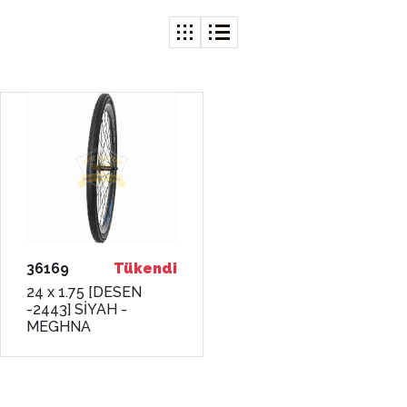
36169
Tükendi
24 x 1.75 [DESEN
-2443] SİYAH -
MEGHNA