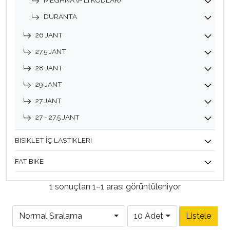
MEGHNA (P'LI KODLAR)
DURANTA
26 JANT
27,5 JANT
28 JANT
29 JANT
27 JANT
27 - 27,5 JANT
BISIKLET İÇ LASTIKLERI
FAT BIKE
1 sonuçtan 1–1 arası görüntüleniyor
Normal Sıralama
10 Adet