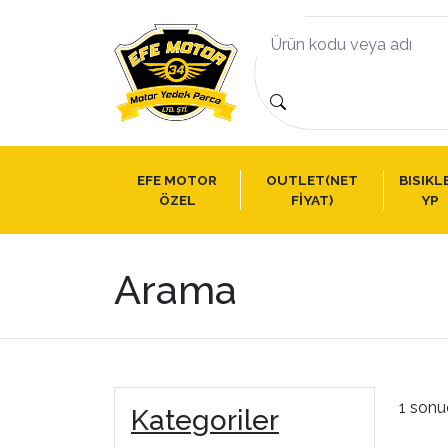
EFE MOTOR
OUTLET(NET
BISIKL
ÖZEL
FİYAT)
YP
Arama
1 sonu
Kategoriler