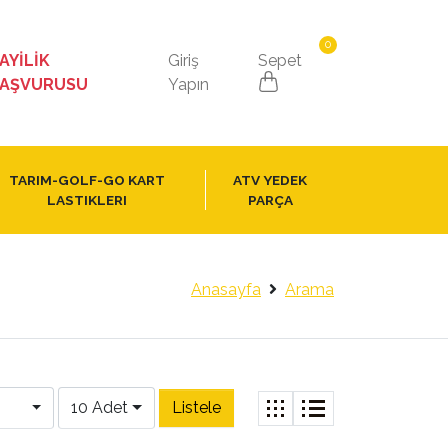
0
AYİLİK
Giriş
Sepet
AŞVURUSU
Yapın
TARIM-GOLF-GO KART
ATV YEDEK
LASTIKLERI
PARÇA
Anasayfa
Arama
10 Adet