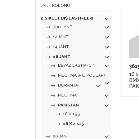
JANT KOLONU
BISIKLET DIŞ LASTIKLERI
700 JANT
12 JANT
14 JANT
16 JANT
BEYAZ LASTIK-ÇIN
362
16 x
MEGHNA (P'LI KODLAR)
BMX
DURANTA
PAK
MEGHNA
PAKISTAN
16 X 1.95
16 X 2.125
20 JANT