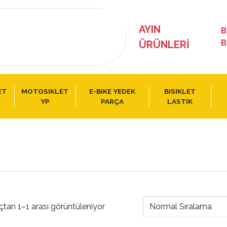
AYIN
B
B
ÜRÜNLERI
ET
MOTOSIKLET
E-BIKE YEDEK
BISIKLET
YP
PARÇA
LASTIK
çtan 1–1 arası görüntüleniyor
Normal Sıralama