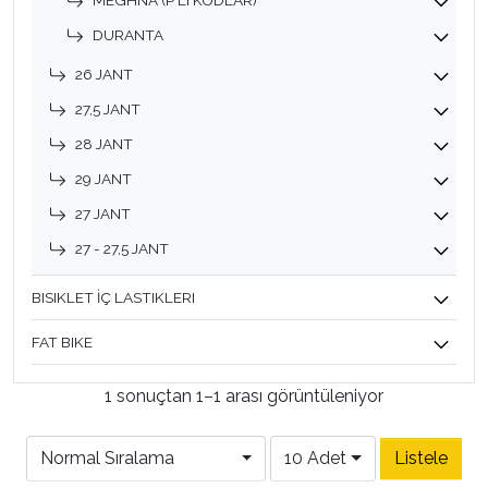
MEGHNA (P'LI KODLAR)
DURANTA
26 JANT
27,5 JANT
28 JANT
29 JANT
27 JANT
27 - 27,5 JANT
BISIKLET İÇ LASTIKLERI
FAT BIKE
1 sonuçtan 1–1 arası görüntüleniyor
Normal Sıralama
10 Adet