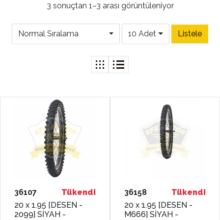
3 sonuçtan 1–3 arası görüntüleniyor
Normal Sıralama
10 Adet
36107
Tükendi
36158
Tükendi
20 x 1.95 [DESEN -
20 x 1.95 [DESEN -
2099] SİYAH -
M666] SİYAH -