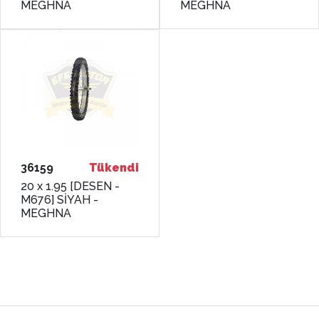
MEGHNA
MEGHNA
36159
Tükendi
20 x 1.95 [DESEN -
M676] SİYAH -
MEGHNA