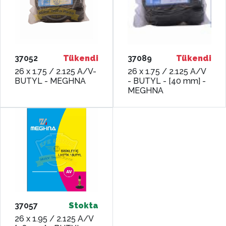
37052
Tükendi
37089
Tükendi
26 x 1.75 / 2.125 A/V-
26 x 1.75 / 2.125 A/V
BUTYL - MEGHNA
- BUTYL - [40 mm] -
MEGHNA
37057
Stokta
26 x 1.95 / 2.125 A/V