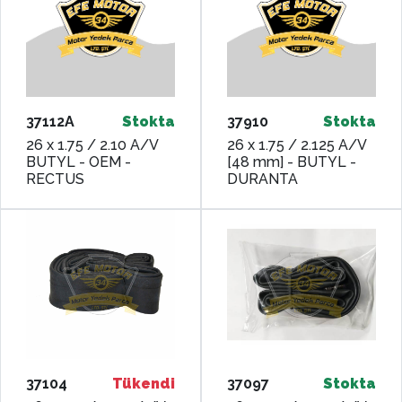
37112A
Stokta
37910
Stokta
26 x 1.75 / 2.10 A/V
26 x 1.75 / 2.125 A/V
BUTYL - OEM -
[48 mm] - BUTYL -
RECTUS
DURANTA
37104
Tükendi
37097
Stokta