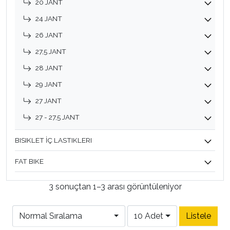
20 JANT
24 JANT
26 JANT
27,5 JANT
28 JANT
29 JANT
27 JANT
27 - 27,5 JANT
BISIKLET İÇ LASTIKLERI
FAT BIKE
3 sonuçtan 1–3 arası görüntüleniyor
Normal Sıralama
10 Adet