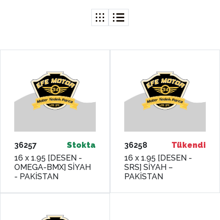
36257
Stokta
36258
Tükendi
16 x 1.95 [DESEN -
16 x 1.95 [DESEN -
OMEGA-BMX] SİYAH
SRS] SİYAH –
- PAKİSTAN
PAKİSTAN