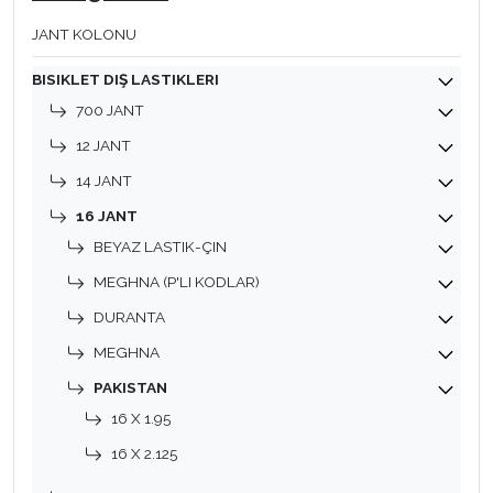
JANT KOLONU
BISIKLET DIŞ LASTIKLERI
700 JANT
12 JANT
14 JANT
16 JANT
BEYAZ LASTIK-ÇIN
MEGHNA (P'LI KODLAR)
DURANTA
MEGHNA
PAKISTAN
16 X 1.95
16 X 2.125