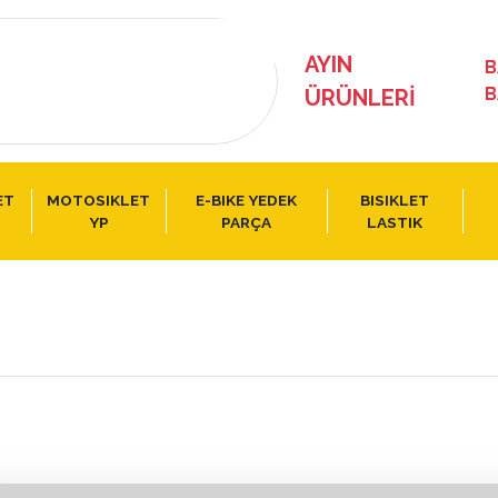
AYIN
B
B
ÜRÜNLERI
ET
MOTOSIKLET
E-BIKE YEDEK
BISIKLET
YP
PARÇA
LASTIK