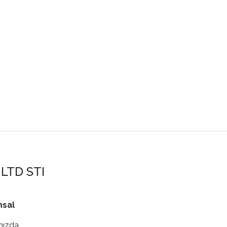
LTD STI
sal
mızda