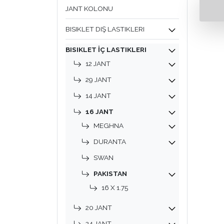
JANT KOLONU
BISIKLET DIŞ LASTIKLERI
BISIKLET İÇ LASTIKLERI
12 JANT
29 JANT
14 JANT
16 JANT
MEGHNA
DURANTA
SWAN
PAKISTAN
16 X 1.75
20 JANT
24 JANT