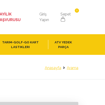
0
AYİLİK
Giriş
Sepet
AŞVURUSU
Yapın
TARIM-GOLF-GO KART
ATV YEDEK
LASTIKLERI
PARÇA
Anasayfa
Arama