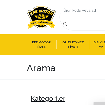
EFE MOTOR
OUTLET(NET
BISIKL
ÖZEL
FİYAT)
YP
Arama
Kategoriler