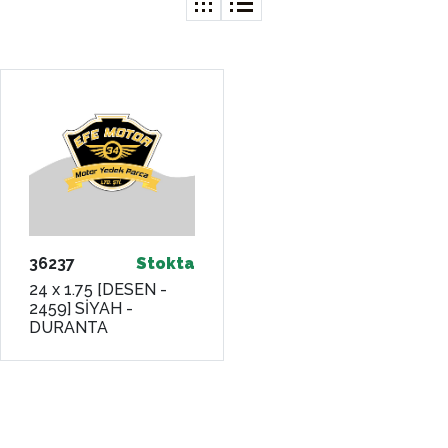
36237
Stokta
24 x 1.75 [DESEN -
2459] SİYAH -
DURANTA