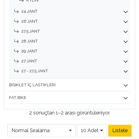
KYLIN
24 JANT
26 JANT
27,5 JANT
28 JANT
29 JANT
27 JANT
27 - 27,5 JANT
BISIKLET İÇ LASTIKLERI
FAT BIKE
2 sonuçtan 1–2 arası görüntüleniyor
Normal Sıralama
10 Adet