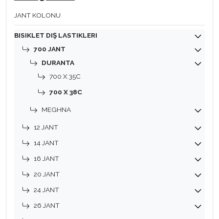
JANT KOLONU
BISIKLET DIŞ LASTIKLERI
700 JANT
DURANTA
700 X 35C
700 X 38C
MEGHNA
12 JANT
14 JANT
16 JANT
20 JANT
24 JANT
26 JANT